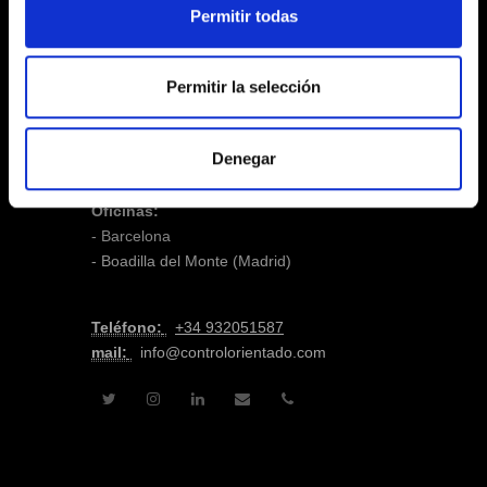
Permitir todas
Permitir la selección
Denegar
CONTROL ORIENTADO
Oficinas:
- Barcelona
- Boadilla del Monte (Madrid)
Teléfono:
+
34 932051587
mail:
info@controlorientado.com