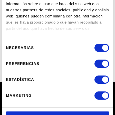
información sobre el uso que haga del sitio web con
nuestros partners de redes sociales, publicidad y análisis
web, quienes pueden combinarla con otra información
que les haya proporcionado o que hayan recopilado a
ENVIAR CONSULTA
partir del uso que haya hecho de sus servicios.
Selección
NECESARIAS
de
consentimiento
PREFERENCIAS
ESTADÍSTICA
Representación a futbolistas
MARKETING