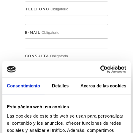
TELÉFONO
Obligatorio
E-MAIL
Obligatorio
CONSULTA
Obligatorio
Consentimiento
Detalles
Acerca de las cookies
POR FAVOR ESCRIBA LAS LETRAS Y
Esta página web usa cookies
NÚMEROS QUE APARECEN EN LA
IMAGEN. HAGA CLIC EN LA IMAGEN
Las cookies de este sitio web se usan para personalizar
PARA VER OTRO CAPTCHA.
el contenido y los anuncios, ofrecer funciones de redes
sociales y analizar el tráfico. Además, compartimos