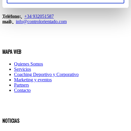
- Boadilla del Monte (Madrid)
Teléfono:
+
34 932051587
mail:
info@controlorientado.com
MAPA WEB
Quienes Somos
Servicios
Coaching Deportivo y Corporativo
Marketing y eventos
Partners
Contacto
NOTICIAS