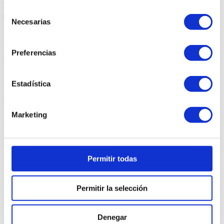
Selección
Necesarias
de
consentimiento
Javier López Pinto debuta
Preferencias
Chris Ramos marca doblete
Estadística
Marketing
Albert Batalla
Permitir todas
Representación a futbolistas
Permitir la selección
CONTROL ORIENTADO
Oficinas:
- Barcelona
Denegar