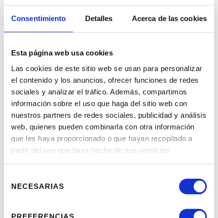
satisfecho el ejercicio de sus derechos. La
autoridad de control ante la que se haya
Consentimiento
Detalles
Acerca de las cookies
presentado la reclamación informará al
reclamante sobre el curso y el resultado de
la reclamación.
Esta página web usa cookies
Las cookies de este sitio web se usan para personalizar
7.- Seguridad de los datos
el contenido y los anuncios, ofrecer funciones de redes
sociales y analizar el tráfico. Además, compartimos
La protección de la privacidad y los datos
información sobre el uso que haga del sitio web con
personales de los Usuarios es muy
nuestros partners de redes sociales, publicidad y análisis
importante para CONTROL ORIENTADO.
web, quienes pueden combinarla con otra información
que les haya proporcionado o que hayan recopilado a
Por lo tanto, CONTROL ORIENTADO hace
partir del uso que haya hecho de sus servicios.
todo lo que está en su mano para impedir
que sus datos se utilicen de forma
inadecuada, permitiendo el acceso a los
Selección
NECESARIAS
mismo únicamente a personal autorizado.
de
consentimiento
CONTROL ORIENTADO mantiene los
PREFERENCIAS