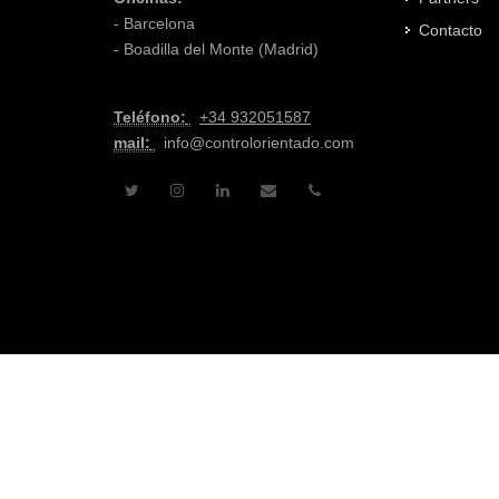
- Barcelona
Contacto
- Boadilla del Monte (Madrid)
Teléfono:
+
34 932051587
mail:
info@controlorientado.com
El
Aviso Legal
incluye todos los datos identificati
titular del sitio web https://controlorientado.com/, así 
Propiedad Intelectual y/ o Industrial, responsabilidad, 
Todos los derechos reservados ®2022 · Control Orien