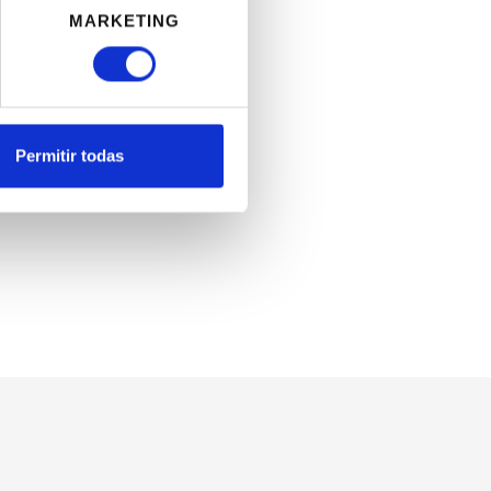
MARKETING
e
PARTNERS
Permitir todas
e
PARTNERS