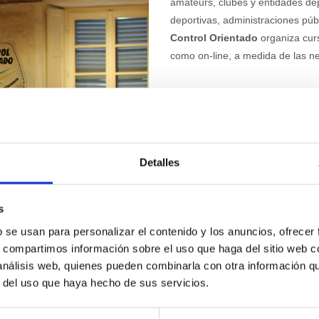
amateurs, clubes y entidades de
deportivas, administraciones púb
Control Orientado
organiza curs
como on-line, a medida de las ne
Medicina del Deporte
Servicio de asesoramiento en
Detalles
de lesiones.
Nutrición y hábitos del depor
Fisioterapeuta especialista e
s
Psicología del deporte para r
b se usan para personalizar el contenido y los anuncios, ofrecer
Coaching deportivo
s, compartimos información sobre el uso que haga del sitio web 
 análisis web, quienes pueden combinarla con otra información q
r del uso que haya hecho de sus servicios.
Asesoramiento Calzado Deport