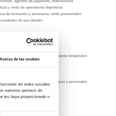
portivas, agentes de jugadores, federaciones
licas y resto de operadores deportivos.
os de formación y seminarios, tanto presenciales
cesidades de sus clientes.
 la prevención de lesiones y seguimiento terapéutico
Acerca de las cookies
te.
n deporte de élite
eforzar y potenciar los éxitos deportivos y personales.
 funciones de redes sociales
con nuestros partners de
ue les haya proporcionado o
ivo