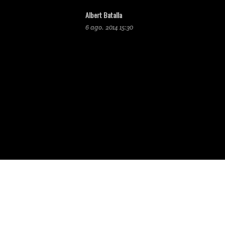
Albert Batalla
6 ago. 2014 15:30
vos de CONTROL ORIENTADO como
como cuestiones relativas a la
uso del Sitio Web, etc.
tado S.L.